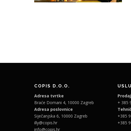
COPIS D.O.O.
USL
Adresa tvrtke
Proda
Braće Domani 4, 10000 Zagreb
+ 385 
Adresa poslovnice
Tehni
Siječanjska 6, 10000 Zagreb
+385 9
illy@copis.hr
+385 9
info@copis.hr