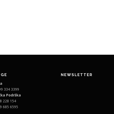
UGE
NEWSLETTER
ja
99 334 3399
čka Podrška
8 228 154
9 685 6595