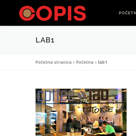
Skip
to
POČET
content
LAB1
Početna stranica
»
Početna
»
lab1