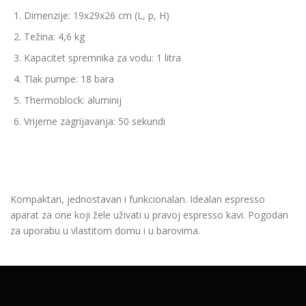
Dimenzije: 19x29x26 cm (L, p, H)
Težina: 4,6 kg
Kapacitet spremnika za vodu: 1 litra
Tlak pumpe: 18 bara
Thermoblock: aluminij
Vrijeme zagrijavanja: 50 sekundi
Kompaktan
,
jednostavan i
funkcionalan
.
Idealan espresso
aparat
za one koji žele uživati u pravoj espresso kavi.
Pogodan
za uporabu
u vlastitom domu
i u
barovima
.