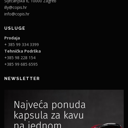
Siječanjska 6, 10000 Zagreb
illy@copis.hr
info@copis.hr
USLUGE
Prodaja
+ 385 99 334 3399
Tehnička Podrška
+385 98 228 154
+385 99 685 6595
NEWSLETTER