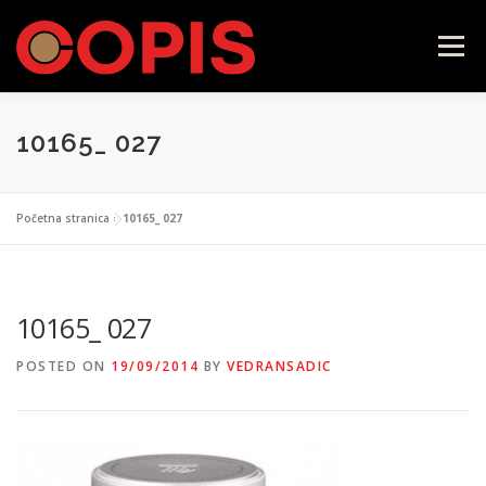
Skip
to
Menu
content
10165_ 027
POČETNA
LAVAZZA FIRMA
ILLY
Početna stranica
»
10165_ 027
CAFFÉ VERGNANO
SAMOPOSLUŽNI APARATI
10165_ 027
KONTAKT
WEB SHOP
POSTED ON
19/09/2014
BY
VEDRANSADIC