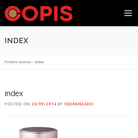
Skip
to
Menu
content
INDEX
POČETNA
LAVAZZA FIRMA
ILLY
Početna stranica
»
index
CAFFÉ VERGNANO
SAMOPOSLUŽNI APARATI
index
KONTAKT
WEB SHOP
POSTED ON
20/09/2014
BY
VEDRANSADIC