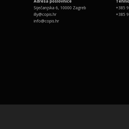
Adresa poslovnice
Tehni
Siječanjska 6, 10000 Zagreb
+385 9
illy@copis.hr
+385 9
info@copis.hr