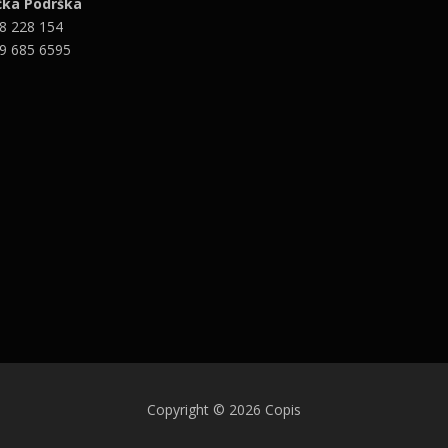
čka Podrška
8 228 154
9 685 6595
Copyright © 2026 Copis