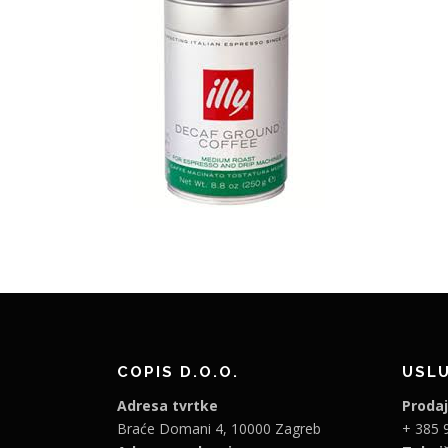
COPIS D.O.O.
USL
Adresa tvrtke
Proda
Braće Domani 4, 10000 Zagreb
+ 385 