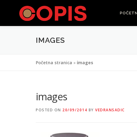
Skip
to
POČET
content
IMAGES
Početna stranica
»
images
images
POSTED ON
20/09/2014
BY
VEDRANSADIC