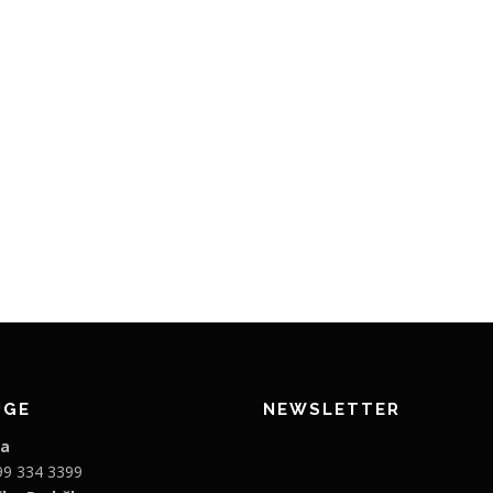
UGE
NEWSLETTER
ja
99 334 3399