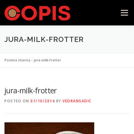
Skip
to
Menu
content
JURA-MILK-FROTTER
POČETNA
LAVAZZA FIRMA
ILLY
Početna stranica
»
jura-milk-frotter
CAFFÉ VERGNANO
SAMOPOSLUŽNI APARATI
jura-milk-frotter
KONTAKT
WEB SHOP
POSTED ON
01/10/2014
BY
VEDRANSADIC