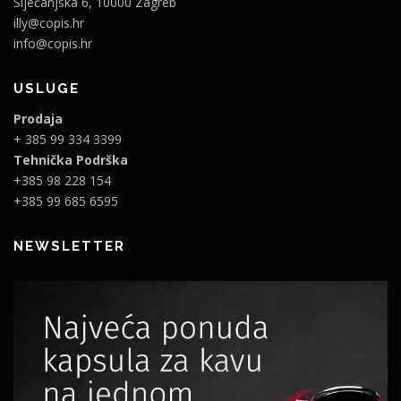
Siječanjska 6, 10000 Zagreb
illy@copis.hr
info@copis.hr
USLUGE
Prodaja
+ 385 99 334 3399
Tehnička Podrška
+385 98 228 154
+385 99 685 6595
NEWSLETTER