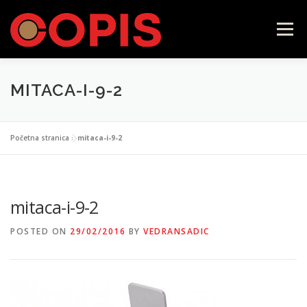
Skip
to
Menu
content
MITACA-I-9-2
POČETNA
LAVAZZA FIRMA
ILLY
Početna stranica
»
mitaca-i-9-2
CAFFÉ VERGNANO
SAMOPOSLUŽNI APARATI
mitaca-i-9-2
KONTAKT
WEB SHOP
POSTED ON
29/02/2016
BY
VEDRANSADIC