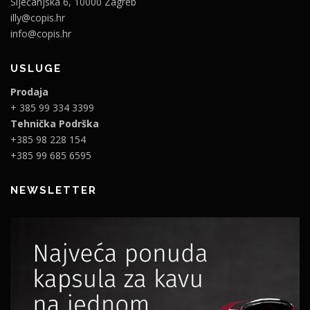
Siječanjska 6, 10000 Zagreb
illy@copis.hr
info@copis.hr
USLUGE
Prodaja
+ 385 99 334 3399
Tehnička Podrška
+385 98 228 154
+385 99 685 6595
NEWSLETTER