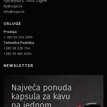
Siječanjska 6, 10000 Zagreb
illy@copis.hr
info@copis.hr
USLUGE
Prodaja
+ 385 99 334 3399
Tehnička Podrška
+385 98 228 154
+385 99 685 6595
NEWSLETTER