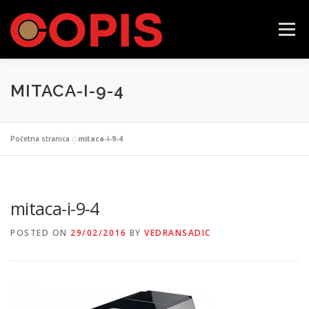
Skip
to
Menu
content
MITACA-I-9-4
POČETNA
LAVAZZA FIRMA
ILLY
Početna stranica
»
mitaca-i-9-4
CAFFÉ VERGNANO
SAMOPOSLUŽNI APARATI
mitaca-i-9-4
KONTAKT
WEB SHOP
POSTED ON
29/02/2016
BY
VEDRANSADIC