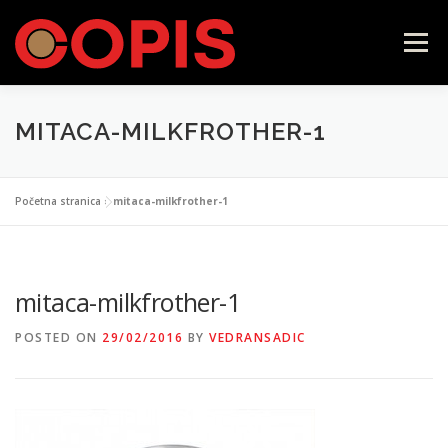
Skip
to
Menu
content
MITACA-MILKFROTHER-1
POČETNA
LAVAZZA FIRMA
ILLY
Početna stranica
»
mitaca-milkfrother-1
CAFFÉ VERGNANO
SAMOPOSLUŽNI APARATI
mitaca-milkfrother-1
KONTAKT
WEB SHOP
POSTED ON
29/02/2016
BY
VEDRANSADIC