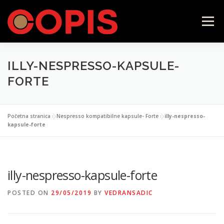
Skip
to
Menu
content
ILLY-NESPRESSO-KAPSULE-
POČETNA
LAVAZZA FIRMA
ILLY
FORTE
CAFFÉ VERGNANO
SAMOPOSLUŽNI APARATI
Početna stranica
»
Nespresso kompatibilne kapsule- Forte
»
illy-nespresso-
kapsule-forte
KONTAKT
WEB SHOP
illy-nespresso-kapsule-forte
POSTED ON
29/05/2019
BY
VEDRANSADIC